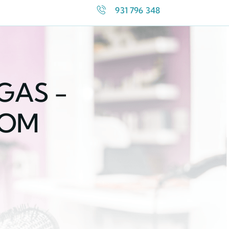
931 796 348
GAS -
COM