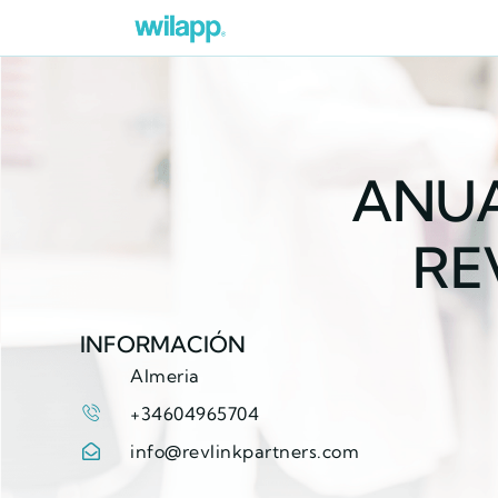
ANUA
RE
INFORMACIÓN
Almeria
+34604965704
info@revlinkpartners.com