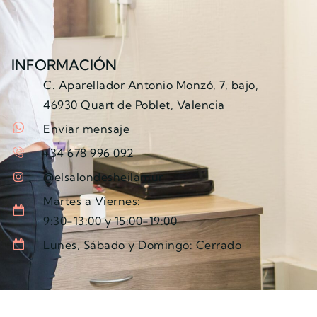
INFORMACIÓN
C. Aparellador Antonio Monzó, 7, bajo,
46930 Quart de Poblet, Valencia
Enviar mensaje
+34 678 996 092
@elsalondesheilamur
Martes a Viernes:
9:30-13:00 y 15:00-19:00
Lunes, Sábado y Domingo: Cerrado