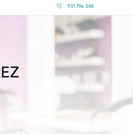
931 796 348
REZ