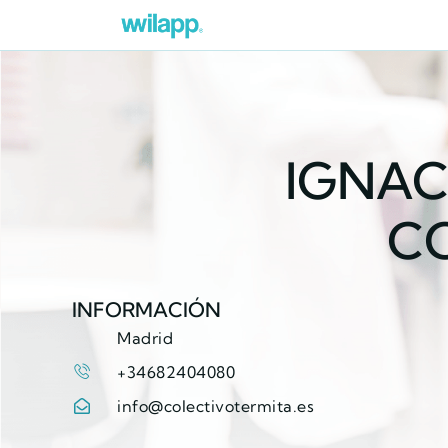
IGNAC
CO
INFORMACIÓN
Madrid
+34682404080
info@colectivotermita.es