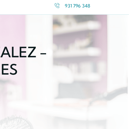
931 796 348
ALEZ -
.ES