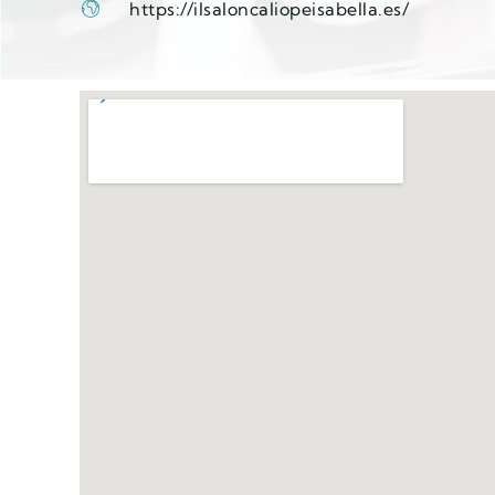
https://ilsaloncaliopeisabella.es/