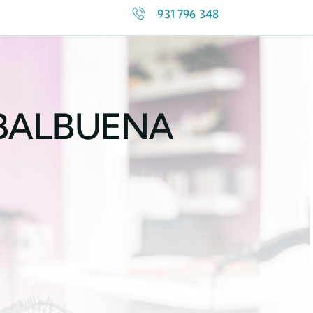
931 796 348
 BALBUENA