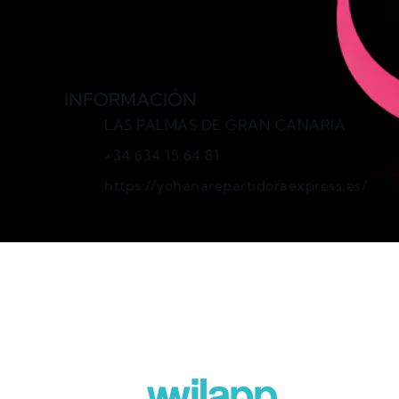
INFORMACIÓN
LAS PALMAS DE GRAN CANARIA
+34 634 15 64 81
https://yohanarepartidoraexpress.es/