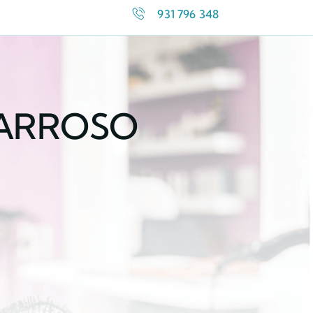
931 796 348
BARROSO