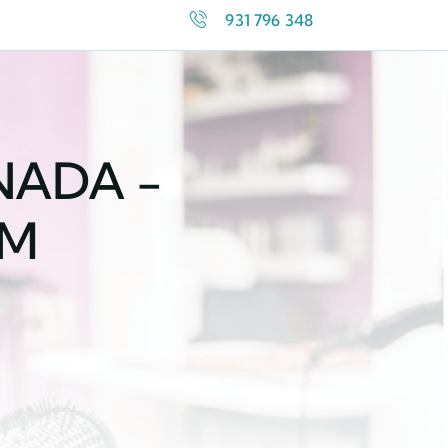
931 796 348
NADA -
OM