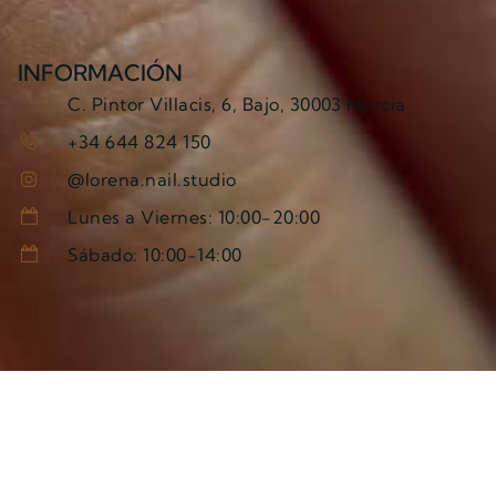
INFORMACIÓN
C. Pintor Villacis, 6, Bajo, 30003 Murcia
+34 644 824 150
@lorena.nail.studio
Lunes a Viernes: 10:00-20:00
Sábado: 10:00-14:00