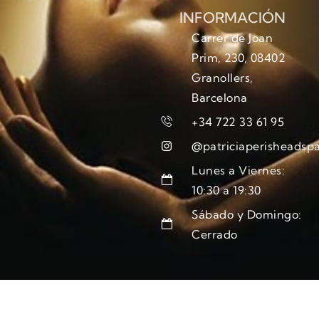
INFORMACIÓN
Carrer de Joan
Prim, 230, 08402
Granollers,
Barcelona
+34 722 33 61 95
@patriciaperisheadsp
Lunes a Viernes:
10:30 a 19:30
Sábado y Domingo:
Cerrado