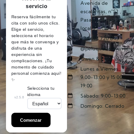
Avenida de
escaleritas, n°52 ,
Pasaje la Graciosa,
local 35-C
+34 673 720 845
@peluqueriaowenyeri
Owen & Erick
Lunes a Viernes:
9:00-13:00 y 15:00-
19:00
Sábado: 9:00-13:00
Domingo: Cerrado