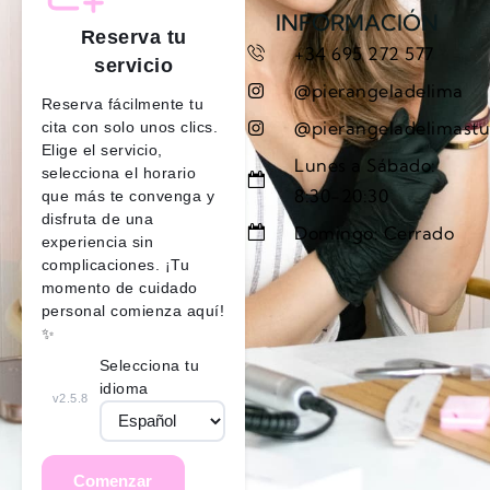
INFORMACIÓN
+34 695 272 577
@pierangeladelima
@pierangeladelimastu
Lunes a Sábado:
8:30-20:30
Domingo: Cerrado