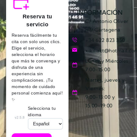
INFORMACIÓN
C/ Antonio Oliver
n°9 Cartagena
+34 622 823 350
xikillact@hotmail.co
Lunes y Miércoles:
7:00-15:00
Martes, jueves y
Viernes:
9:00-13:00 y
15:00-19:00